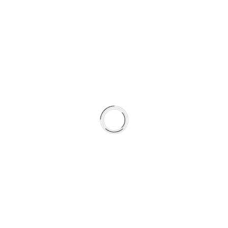
Mit Antrieb durchs Wasser gleiten – schnelles,
spielerisches Taucherlebnis mit Technikfaktor.
Jet-Ski
Rasantes Fahrvergnügen und Küstenerkundung
mit Power und Adrenalin.
Parasailing
Schweben Sie hoch über dem Meer und
genießen Sie atemberaubende Ausblicke.
Sea Caving
Erkunden Sie versteckte Meereshöhlen entlang
der Küste Mallorcas.