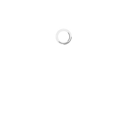
Suave y relajante música en vivo para ambientes
elegantes.
Entretenimiento temático
Actuaciones personalizadas adaptadas a los
temas de los eventos.
Acrobacias aéreas
Impresionantes acrobacias aéreas que muestran
agilidad y elegancia.
Espectáculo de percusión / Actuación con
tambores